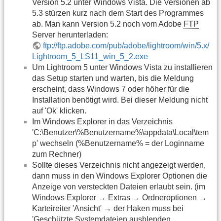
Version 5.2 unter Windows Vista. Die Versionen ab
5.3 stürzen kurz nach dem Start des Programmes
ab. Man kann Version 5.2 noch vom Adobe
FTP
Server herunterladen:
ftp://ftp.adobe.com/pub/adobe/lightroom/win/5.x/
Lightroom_5_LS11_win_5_2.exe
Um Lightroom 5 unter Windows Vista zu installieren
das Setup starten und warten, bis die Meldung
erscheint, dass Windows 7 oder höher für die
Installation benötigt wird. Bei dieser Meldung nicht
auf 'Ok' klicken.
Im Windows Explorer in das Verzeichnis
'C:\Benutzer\%Benutzername%\appdata\Local\tem
p' wechseln (%Benutzername% = der Loginname
zum Rechner)
Sollte dieses Verzeichnis nicht angezeigt werden,
dann muss in den Windows Explorer Optionen die
Anzeige von versteckten Dateien erlaubt sein. (im
Windows Explorer → Extras → Ordneroptionen →
Karteireiter 'Ansicht' → der Haken muss bei
'Geschützte Systemdateien ausblenden